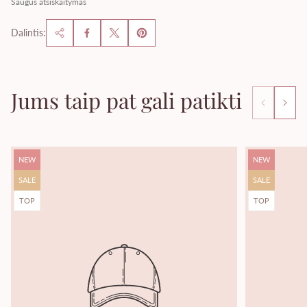
Saugus atsiskaitymas
Dalintis:
Jums taip pat gali patikti
Produkto
Produkto
NEW
NEW
žyma:
žyma:
Produkto
Produkto
SALE
SALE
žyma:
žyma:
Produkto
Produkto
TOP
TOP
žyma:
žyma: