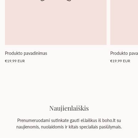
Produkto pavadinimas
Produkto pava
Įprasta
Įprasta
€19,99 EUR
€19,99 EUR
kaina
kaina
Naujienlaiškis
Prenumeruodami sutinkate gauti el.laiškus iš boho.lt su
naujienomis, nuolaidomis ir kitais specialiais pasiūlymais.
Įveskite