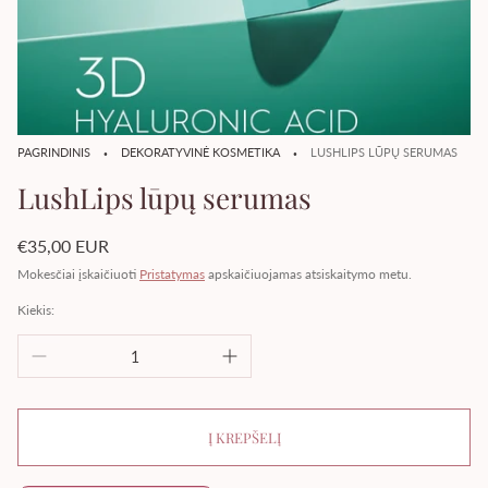
·
·
PAGRINDINIS
DEKORATYVINĖ KOSMETIKA
LUSHLIPS LŪPŲ SERUMAS
LushLips lūpų serumas
Įprasta
€35,00 EUR
kaina
Mokesčiai įskaičiuoti
Pristatymas
apskaičiuojamas atsiskaitymo metu.
Kiekis:
Į KREPŠELĮ