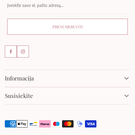
savo
el.
pašto
adresą...
PRENUMERUOTI
Informacija
Pirkimo taisyklės
Susisiekite
El. parduotuvės taisyklės
Pristatymo ir keitimo ar grąžinimo informacija
Kontaktai
Privatumo politika