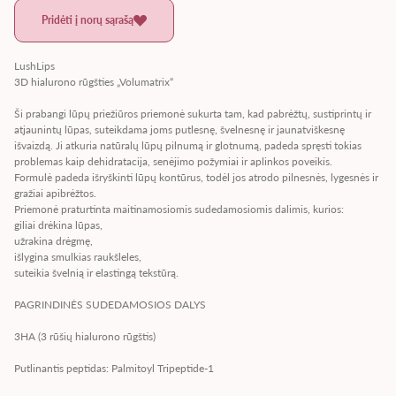
Pridėti į norų sąrašą
LushLips
3D hialurono rūgšties „Volumatrix“
Ši prabangi lūpų priežiūros priemonė sukurta tam, kad pabrėžtų, sustiprintų ir
atjaunintų lūpas, suteikdama joms putlesnę, švelnesnę ir jaunatviškesnę
išvaizdą. Ji atkuria natūralų lūpų pilnumą ir glotnumą, padeda spręsti tokias
problemas kaip dehidratacija, senėjimo požymiai ir aplinkos poveikis.
Formulė padeda išryškinti lūpų kontūrus, todėl jos atrodo pilnesnės, lygesnės ir
gražiai apibrėžtos.
Priemonė praturtinta maitinamosiomis sudedamosiomis dalimis, kurios:
giliai drėkina lūpas,
užrakina drėgmę,
išlygina smulkias raukšleles,
suteikia švelnią ir elastingą tekstūrą.
PAGRINDINĖS SUDEDAMOSIOS DALYS
3HA (3 rūšių hialurono rūgštis)
Putlinantis peptidas: Palmitoyl Tripeptide-1