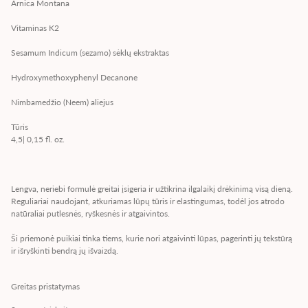
Arnica Montana
Vitaminas K2
Sesamum Indicum (sezamo) sėklų ekstraktas
Hydroxymethoxyphenyl Decanone
Nimbamedžio (Neem) aliejus
Tūris
4,5| 0,15 fl. oz.
Lengva, neriebi formulė greitai įsigeria ir užtikrina ilgalaikį drėkinimą visą dieną.
Reguliariai naudojant, atkuriamas lūpų tūris ir elastingumas, todėl jos atrodo
natūraliai putlesnės, ryškesnės ir atgaivintos.
Ši priemonė puikiai tinka tiems, kurie nori atgaivinti lūpas, pagerinti jų tekstūrą
ir išryškinti bendrą jų išvaizdą.
Greitas pristatymas