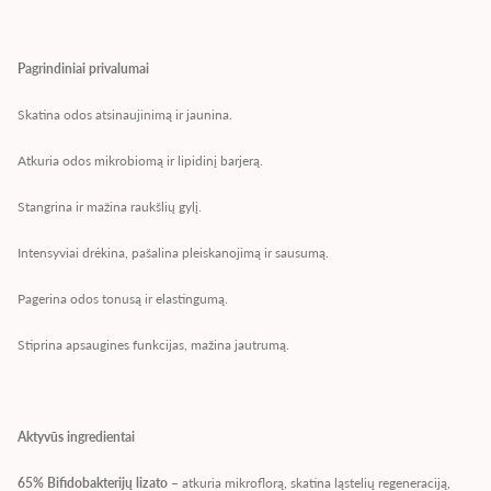
Pagrindiniai privalumai
Skatina odos atsinaujinimą ir jaunina.
Atkuria odos mikrobiomą ir lipidinį barjerą.
Stangrina ir mažina raukšlių gylį.
Intensyviai drėkina, pašalina pleiskanojimą ir sausumą.
Pagerina odos tonusą ir elastingumą.
Stiprina apsaugines funkcijas, mažina jautrumą.
Aktyvūs ingredientai
65% Bifidobakterijų lizato
– atkuria mikroflorą, skatina ląstelių regeneraciją,