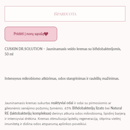
IŠPARDUOTA
Pridėti į norų sąrašą
CUSKIN DR.SOLUTION – Jauninamasis veido kremas su bifidobakterijomis,
50 ml
Intensyvus mikrobiomo atkūrimas, odos stangrinimas ir raukšlių mažinimas.
Jauninamasis kremas sukurtas
reaktyviai odai
ir odai su pirmosiomis ar
gilesnėmis senėjimo požymių žymėmis. 65%
Bifidobakterijų lizato
bei
Natural
RE (laktobakterijų kompleksas)
derinys atkuria odos mikrobiomą, lipidinį barjerą
ir intensyviai drėkina. Kremas stimuliuoja ląstelių regeneraciją, stiprina vietinį
imunitetą ir didina odos atsparumą aplinkos poveikiui.