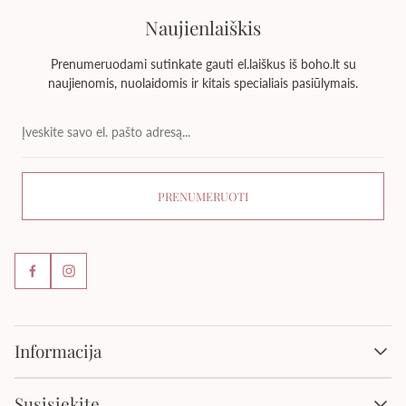
Naujienlaiškis
Prenumeruodami sutinkate gauti el.laiškus iš boho.lt su
naujienomis, nuolaidomis ir kitais specialiais pasiūlymais.
Įveskite
savo
el.
pašto
adresą...
PRENUMERUOTI
Informacija
Pirkimo taisyklės
Susisiekite