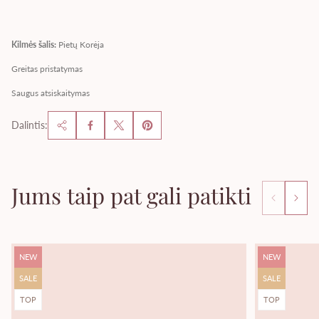
Kilmės šalis:
Pietų Korėja
Greitas pristatymas
Saugus atsiskaitymas
Dalintis:
Jums taip pat gali patikti
Produkto
Produkto
NEW
NEW
žyma:
žyma:
Produkto
Produkto
SALE
SALE
žyma:
žyma:
Produkto
Produkto
TOP
TOP
žyma:
žyma: