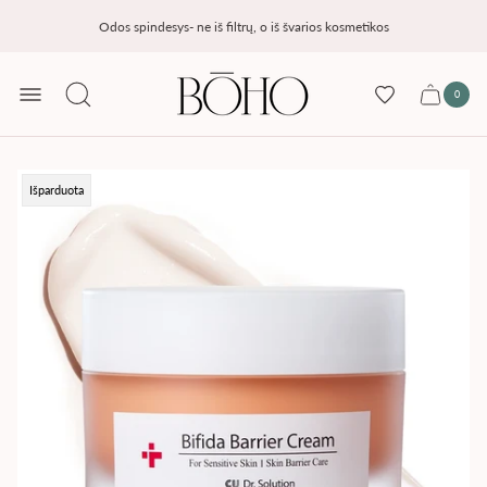
Odos spindesys- ne iš filtrų, o iš švarios kosmetikos
Parduotuvės
logotipas
0
Prekių
Krepšelis
skaičiu
krepšel
Produkto
Išparduota
žyma: