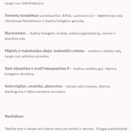
saugo nuo dehidratacijos.
Fermentų kompleksas
(Lactobacillus, Bifida, Lactococcus) – regeneruoja odą,
stimuliuoja fibroblastus ir skatina kolageno gamybą.
Niacinamidas
– skatina kolageno sintezę, mažina pigmentaciją, ramina ir
skaistina odą.
Migdolų ir makadamijos aliejai, taukmedžio sviestas
– maitina ir atstato odą,
saugo nuo aplinkos poveikio.
Vario tripeptidas ir acetil heksapeptidas-8
– mažina raukšlių gylį, stiprina
kolageno struktūrą.
Aminorūgštys, ceramidai, adenozinas
– atstato odos barjerą, stiprina
elastingumą ir lėtina senėjimo procesus.
Naudojimas
Tepkite ryte ir vakare ant švarios odos po toniko ir serumo. Tolygiai paskirstykite