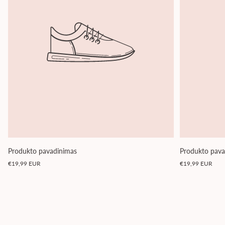
Produkto pavadinimas
Produkto pava
Įprasta
Įprasta
€19,99 EUR
€19,99 EUR
kaina
kaina