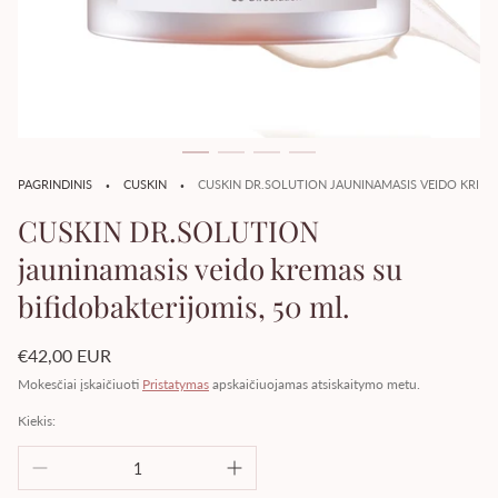
·
·
PAGRINDINIS
CUSKIN
CUSKIN DR.SOLUTION JAUNINAMASIS VEIDO KREMAS
CUSKIN DR.SOLUTION
jauninamasis veido kremas su
bifidobakterijomis, 50 ml.
Įprasta
€42,00 EUR
kaina
Mokesčiai įskaičiuoti
Pristatymas
apskaičiuojamas atsiskaitymo metu.
Kiekis: