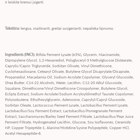
ir leiskite kremui įsigerti.
Tekstūra:
lengva, maitinanti, greitai susigerianti, nepalieka lipnumo.
Ingredients (INCI):
Bifida Ferment Lysate (65%), Glycerin, Niacinamide,
Dipropylene Glycol, 1,2-Hexanediol, Polyglyceryl-3 Methylglucose Distearate,
Caprylic/Capric Triglyceride, Sorbitan Olivate, Vinyl Dimethicone,
Cyclohexasiloxane, Cetearyl Olivate, Butylene Glycol Dicaprylate/Dicaprate,
Propanediol, Macadamia Oil, Sodium Acrylate Copolymer, Glyceryl Glucoside,
Shea Butter, C14-22 Alcohols, Water, Lecithin, C12-20 Alkyl Glucoside,
Squalane, Dimethicone/Vinyl Dimethicone Crosspolymer, Butylene Glycol,
Eclipta Extract, Sodium Acrylate/Sodium Acryloyldimethyl Taurate Copolymer,
Polyisobutene, Ethylhexylglycerin, Adenosine, Caprylyl/Capryl Glucoside,
Sorbitan Oleate, Lactococcus Ferment Lysate, Lactobacillus Ferment Lysate,
Lactobacillus/Soy Ferment Extract, Lactobacillus/Pomegranate Ferment
Extract, Saccharomyces/Barley Seed Ferment Filtrate, Lactobacillus/Pear Juice
Ferment Filtrate, Hydrogenated Lecithin, Glucose, Soy Isoflavones, Ceramide
NP, Copper Tripeptide-1, Alanine/Histidine/Lysine Polypeptide, Copper HCl,
Acetyl Hexapeptide-8.